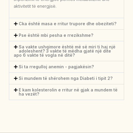
aktivitetit të energjisë.
Cka është masa e rritur trupore dhe obeziteti?
Pse është mbi pesha e rrezikshme?
Sa vakte ushqimore është më së miri ti haj një
adoleshent? 3 vakte të mëdha gjatë një dite
apo 6 vakte të vogla në ditë?
Si ta rregulloj anemin - pagjakësin?
Si mundem të shërohem nga Diabeti i tipit 2?
E kam kolesterolin e rritur në gjak a mundem të
ha vezët?