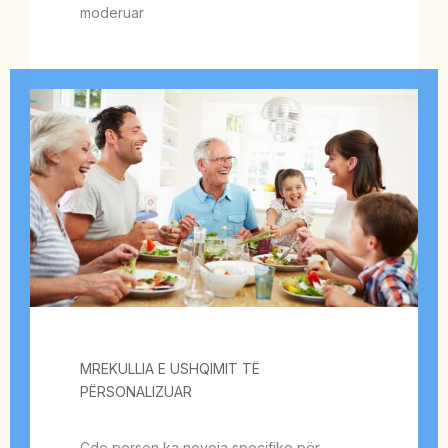
moderuar
MREKULLIA E USHQIMIT TË
PËRSONALIZUAR
Çdo person ka nevoja specifike për