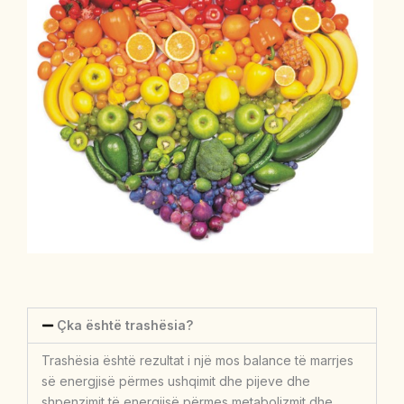
Çka është trashësia?
Trashësia është rezultat i një mos balance të marrjes
së energjisë përmes ushqimit dhe pijeve dhe
shpenzimit të energjisë përmes metabolizmit dhe